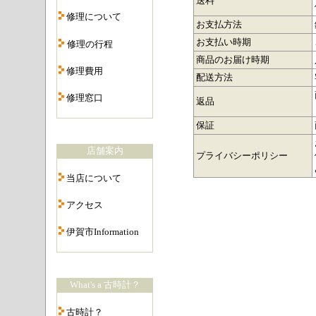
送料
・
修理について
お支払方法
・
お支払い時期
修理の行程
・
商品のお届け時期
修理費用
配送方法
・
修理窓口
返品
・
保証
店舗案内
プライバシーポリシー
・
当店について
・
アクセス
・
伊賀市Information
・
What's a 古時計？
・
古時計？