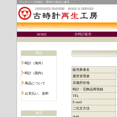
アンティーク柱時計、置時計の販売と修理
○
古時計販売
HOME
○
商品
・
時計（海外）
・
販売業者名
時計（国内）
運営管理者
・
店舗所在地
商品について
・
時計・宝飾品商登録
お支払い、送料
TEL
・
E-mail
ご注文方法
修理